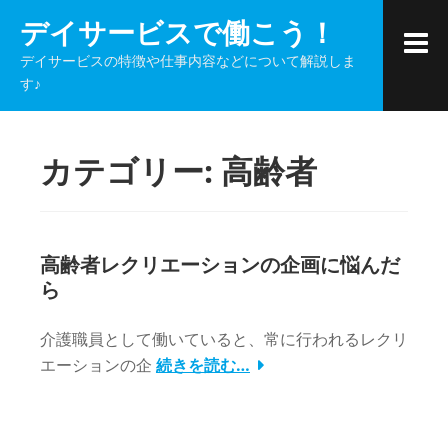
コ
デイサービスで働こう！
ン
デイサービスの特徴や仕事内容などについて解説しま
テ
す♪
ン
ツ
へ
カテゴリー:
高齢者
ス
キ
ッ
プ
高齢者レクリエーションの企画に悩んだ
ら
介護職員として働いていると、常に行われるレクリ
エーションの企
続きを読む…