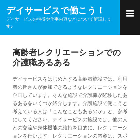
コ
デイサービスで働こう！
ン
デイサービスの特徴や仕事内容などについて解説しま
テ
す♪
ン
ツ
へ
高齢者レクリエーションでの
ス
介護職あるある
キ
ッ
プ
デイサービスをはじめとする高齢者施設では、利用
者の皆さんが参加できるようなレクリエーションを
企画しています。そんな施設で介護職が経験したあ
るあるをいくつか紹介します。介護施設で働こうと
考えている人は「こんなこともあるのか」と、参考
にしてください。デイサービスの施設では、他の人
との交流や身体機能の維持を目的に、レクリエーシ
ョンを行います。レクリエーションの内容は、スポ