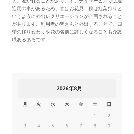
と、驚かれることがあります。デイサービスでは送
迎用の車があるため、春はお花見、秋は紅葉狩りと
いうように外出レクリエーションが企画されること
があります。利用者の皆さんと外出することで、四
季の移り変わりや花の名前に詳しくなることも介護
職あるあるです。
2026年8月
月
火
水
木
金
土
日
1
2
3
4
5
6
7
8
9